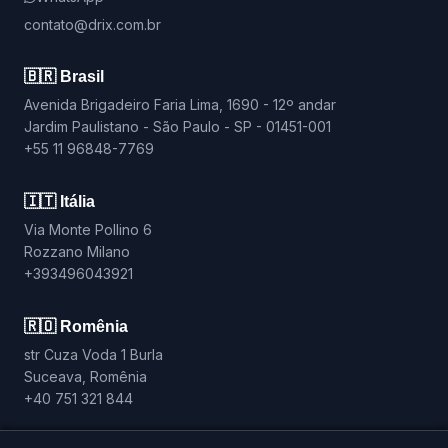
contato@drix.com.br
🇧🇷 Brasil
Avenida Brigadeiro Faria Lima, 1690 - 12º andar
Jardim Paulistano - São Paulo - SP - 01451-001
+55 11 96848-7769
🇮🇹 Itália
Via Monte Pollino 6
Rozzano Milano
+393496043921
🇷🇴 Romênia
str Cuza Voda 1 Burla
Suceava, Romênia
+40 751 321 844