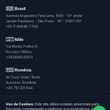
🇧🇷 Brasil
Avenida Brigadeiro Faria Lima, 1690 - 12º andar
Jardim Paulistano - São Paulo - SP - 01451-001
+55 11 96848-7769
🇮🇹 Itália
Via Monte Pollino 6
Rozzano Milano
+393496043921
🇷🇴 Romênia
str Cuza Voda 1 Burla
Suceava, Romênia
+40 751 321 844
Uso de Cookies:
Este site utiliza cookies essenciais para
funcionar corretamente e melhorar sua experiência. Ao
© 2026 DRIX. Todos os direitos reservados.