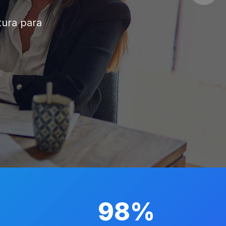
e uptime para
98%