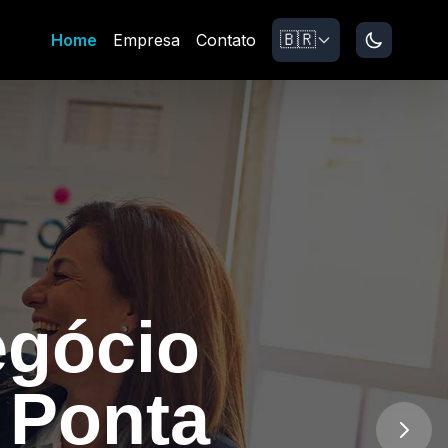
🇧🇷
Home
Empresa
Contato
 Cresce
Próx