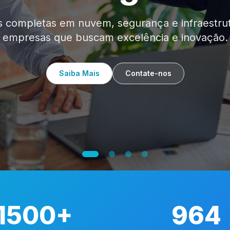
escaláveis e resilientes que garantem 99,9% d
seus serviços críticos.
Saiba Mais
Contate-nos
1500+
964